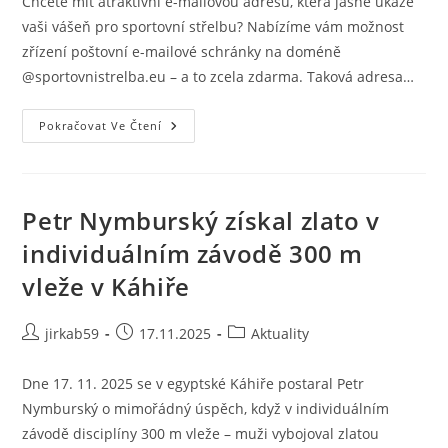
Chcete mít atraktivní e-mailovou adresu, která jasně ukáže
vaši vášeň pro sportovní střelbu? Nabízíme vám možnost
zřízení poštovní e-mailové schránky na doméně
@sportovnistrelba.eu – a to zcela zdarma. Taková adresa…
Pokračovat Ve Čtení
Petr Nymburský získal zlato v
individuálním závodě 300 m
vleže v Káhiře
jirkab59
17.11.2025
Aktuality
Dne 17. 11. 2025 se v egyptské Káhiře postaral Petr
Nymburský o mimořádný úspěch, když v individuálním
závodě disciplíny 300 m vleže – muži vybojoval zlatou