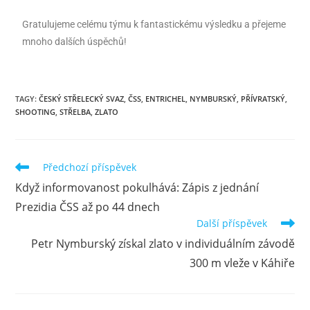
Gratulujeme celému týmu k fantastickému výsledku a přejeme
mnoho dalších úspěchů!
TAGY
:
ČESKÝ STŘELECKÝ SVAZ
,
ČSS
,
ENTRICHEL
,
NYMBURSKÝ
,
PŘÍVRATSKÝ
,
SHOOTING
,
STŘELBA
,
ZLATO
Předchozí příspěvek
Když informovanost pokulhává: Zápis z jednání
Prezidia ČSS až po 44 dnech
Další příspěvek
Petr Nymburský získal zlato v individuálním závodě
300 m vleže v Káhiře