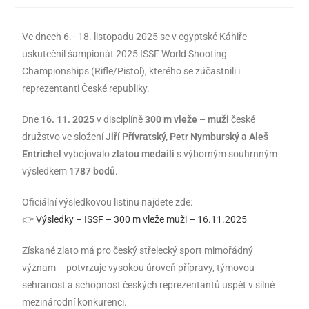
Ve dnech 6.–18. listopadu 2025 se v egyptské Káhiře
uskutečnil šampionát 2025 ISSF World Shooting
Championships (Rifle/Pistol), kterého se zúčastnili i
reprezentanti České republiky.
Dne
16. 11. 2025
v disciplíně
300 m vleže – muži
české
družstvo ve složení
Jiří Přívratský, Petr Nymburský a Aleš
Entrichel
vybojovalo
zlatou medaili
s výborným souhrnným
výsledkem
1787 bodů
.
Oficiální výsledkovou listinu najdete zde:
👉
Výsledky – ISSF – 300 m vleže muži – 16.11.2025
Získané zlato má pro český střelecký sport mimořádný
význam – potvrzuje vysokou úroveň přípravy, týmovou
sehranost a schopnost českých reprezentantů uspět v silné
mezinárodní konkurenci.