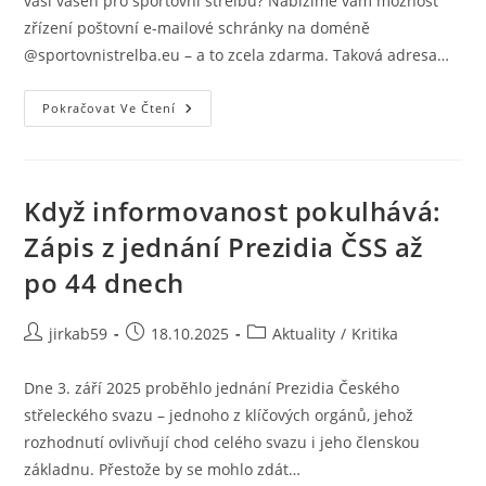
vaši vášeň pro sportovní střelbu? Nabízíme vám možnost
zřízení poštovní e-mailové schránky na doméně
@sportovnistrelba.eu – a to zcela zdarma. Taková adresa…
Pokračovat Ve Čtení
Když informovanost pokulhává:
Zápis z jednání Prezidia ČSS až
po 44 dnech
jirkab59
18.10.2025
Aktuality
/
Kritika
Dne 3. září 2025 proběhlo jednání Prezidia Českého
střeleckého svazu – jednoho z klíčových orgánů, jehož
rozhodnutí ovlivňují chod celého svazu i jeho členskou
základnu. Přestože by se mohlo zdát…